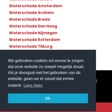
Waterschade Amsterdam
Waterschade Arnhem
Waterschade Breda
Waterschade Den Haag
Waterschade Nijmegen
Waterschade Rotterdam
Waterschade Tilburg
Waterschade Utrecht
We gebruiken cookies om ervoor te zorgen
dat onze website zo soepel mogelijk draait.
Als je doorgaat met het gebruiken van de
website, gaan we er vanuit dat ermee
© Copyright Waterschade112 - Landelijke dekking|
instemt.
Lees meer.
Website gemaakt door
Flexamedia
|
Privacyverklaring
Ok.

Bel ons direct