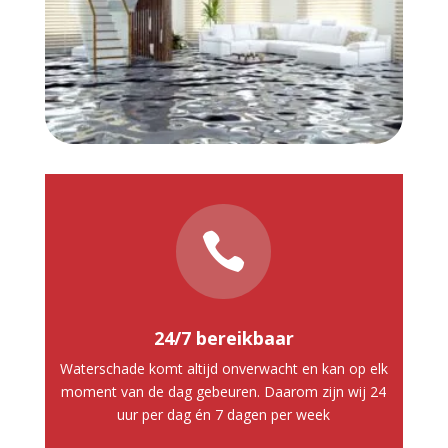

24/7 bereikbaar
Waterschade komt altijd onverwacht en kan op elk
moment van de dag gebeuren. Daarom zijn wij 24
uur per dag én 7 dagen per week