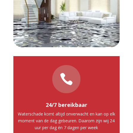

24/7 bereikbaar
Waterschade komt altijd onverwacht en kan op elk
moment van de dag gebeuren. Daarom zijn wij 24
uur per dag én 7 dagen per week