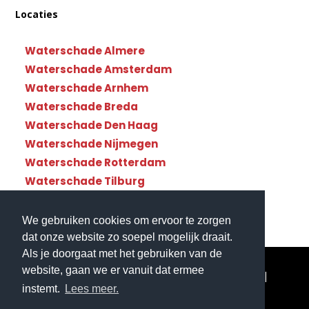
Locaties
Waterschade Almere
Waterschade Amsterdam
Waterschade Arnhem
Waterschade Breda
Waterschade Den Haag
Waterschade Nijmegen
Waterschade Rotterdam
Waterschade Tilburg
Waterschade Utrecht
We gebruiken cookies om ervoor te zorgen
dat onze website zo soepel mogelijk draait.
Als je doorgaat met het gebruiken van de
website, gaan we er vanuit dat ermee
© Copyright Waterschade112 - Landelijke dekking|
instemt.
Lees meer.
Website gemaakt door
Flexamedia
|
Privacyverklaring