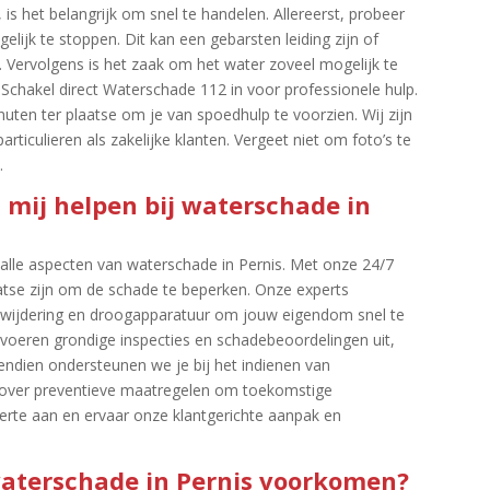
 is het belangrijk om snel te handelen.​ Allereerst, probeer
lijk te stoppen.​ Dit kan een gebarsten leiding zijn of
​ Vervolgens is het zaak om het water zoveel mogelijk te
Schakel direct Waterschade 112 in voor professionele hulp.​
uten ter plaatse om je van spoedhulp te voorzien.​ Wij zijn
ticulieren als zakelijke klanten.​ Vergeet niet om foto’s te
​
 mij helpen bij waterschade in
 alle aspecten van waterschade in Pernis.​ Met onze 24/7
aatse zijn om de schade te beperken.​ Onze experts
rwijdering en droogapparatuur om jouw eigendom snel te
 voeren grondige inspecties en schadebeoordelingen uit,
vendien ondersteunen we je bij het indienen van
 over preventieve maatregelen om toekomstige
erte aan en ervaar onze klantgerichte aanpak en
 waterschade in Pernis voorkomen?