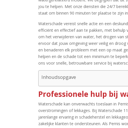
jou te helpen.​ Met onze diensten die 24/7 berei
staat om binnen 90 minuten ter plaatse te zijn in 
Waterschade vereist snelle actie en een deskund
efficiënt en effectief aan te pakken, met behulp
om het verwijderen van water, het drogen van 
ervoor dat jouw omgeving weer veilig en droog w
en benaderen elk probleem met een op maat gema
helpen en de schade tot een minimum te beperke
ons voor snelle, betrouwbare service bij watersch
Inhoudsopgave
Professionele hulp bij w
Waterschade kan onverwachts toeslaan in Pernis
overstromingen of lekkages.​ Bij Waterschade 112
jarenlange ervaring in schadeherstel en lekkageo
zakelijke klanten te ondersteunen.​ Als Pernis w