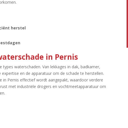
orkomen.​
iënt herstel
feestdagen
waterschade in Pernis
e types waterschaden.​ Van lekkages in dak, badkamer,
 expertise en de apparatuur om de schade te herstellen.​
e in Pernis effectief wordt aangepakt, waardoor verdere
erust met industriële drogers en vochtmeetapparatuur om
n.​