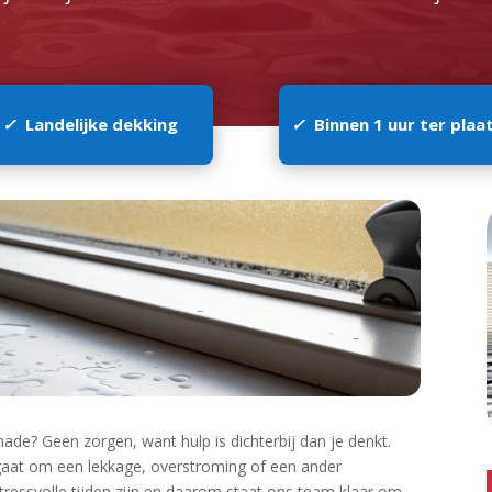
✓
Landelijke dekking
✓
Binnen 1 uur ter plaa
ade? Geen zorgen, want hulp is dichterbij dan je denkt.​
gaat om een lekkage, overstroming of een ander
 stressvolle tijden zijn en daarom staat ons team klaar om