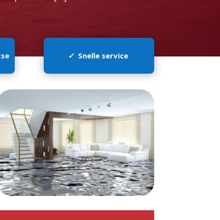
tse
✓
Snelle service