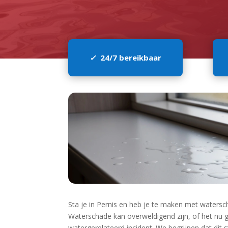
✓
24/7 bereikbaar
Sta je in Pernis en heb je te maken met watersch
Waterschade kan overweldigend zijn, of het nu 
watergerelateerd incident.​ We begrijpen dat dit