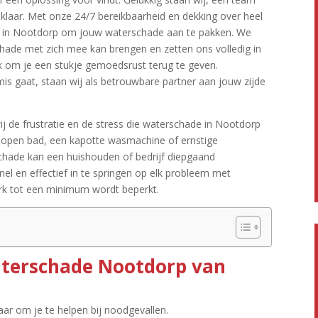
klaar.​ Met onze 24/7 bereikbaarheid en dekking over heel
e in Nootdorp om jouw waterschade aan te pakken.​ We
hade met zich mee kan brengen en zetten ons volledig in
k om je een stukje gemoedsrust terug te geven.​
is gaat, staan wij als betrouwbare partner aan jouw zijde
j de frustratie en de stress die waterschade in Nootdorp
elopen bad, een kapotte wasmachine of ernstige
chade kan een huishouden of bedrijf diepgaand
el en effectief in te springen op elk probleem met
rk tot een minimum wordt beperkt.​
terschade Nootdorp van
ar om je te helpen bij noodgevallen.​