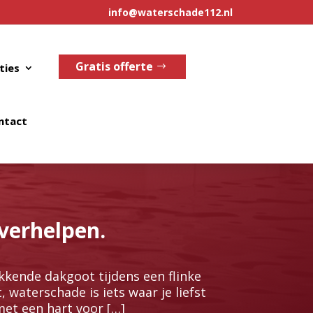
info@waterschade112.nl
Gratis offerte
ties
ntact
verhelpen.
kkende dakgoot tijdens een flinke
waterschade is iets waar je liefst
 met een hart voor […]