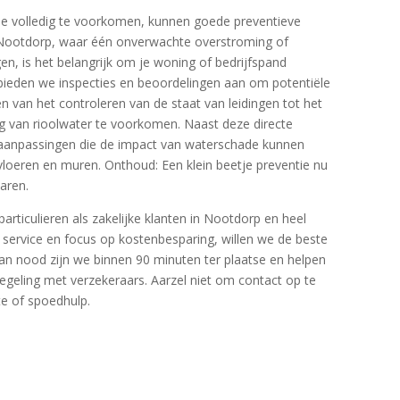
ade volledig te voorkomen, kunnen goede preventieve
 In Nootdorp, waar één onverwachte overstroming of
gen, is het belangrijk om je woning of bedrijfspand
 bieden we inspecties en beoordelingen aan om potentiële
iëren van het controleren van de staat van leidingen tot het
ng van rioolwater te voorkomen.​ Naast deze directe
 aanpassingen die de impact van waterschade kunnen
loeren en muren.​ Onthoud: Een klein beetje preventie nu
ren.​
rticulieren als zakelijke klanten in Nootdorp en heel
e service en focus op kostenbesparing, willen we de beste
van nood zijn we binnen 90 minuten ter plaatse en helpen
egeling met verzekeraars.​ Aarzel niet om contact op te
e of spoedhulp.​