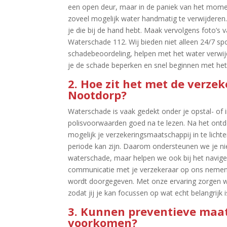
een open deur, maar in de paniek van het momen
zoveel mogelijk water handmatig te verwijderen.
je die bij de hand hebt.​ Maak vervolgens foto’
Waterschade 112.​ Wij bieden niet alleen 24/7 s
schadebeoordeling, helpen met het water verwij
je de schade beperken en snel beginnen met het 
2.​ Hoe zit het met de verze
Nootdorp?
Waterschade is vaak gedekt onder je opstal- of 
polisvoorwaarden goed na te lezen.​ Na het ont
mogelijk je verzekeringsmaatschappij in te licht
periode kan zijn.​ Daarom ondersteunen we je nie
waterschade, maar helpen we ook bij het navige
communicatie met je verzekeraar op ons nemen
wordt doorgegeven.​ Met onze ervaring zorgen w
zodat jij je kan focussen op wat echt belangrijk is
3.​ Kunnen preventieve maa
voorkomen?