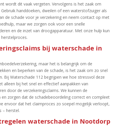
t wordt dit vaak vergeten.​ Vervolgens is het zaak om
​ Gebruik handdoeken, dweilen of een waterstofzuiger als
s van de schade voor je verzekering en neem contact op met
poedhulp, maar we zorgen ook voor een snelle
deren en de inzet van droogapparatuur.​ Met onze hulp kun
herstelproces.​
keringsclaims bij waterschade in
inboedelverzekering, maar het is belangrijk om de
dekken en beperken van de schade, is het zaak om zo snel
en.​ Bij Waterschade 112 begrijpen we hoe stressvol deze
t alleen bij het snel en effectief aanpakken van
ren door de verzekeringsclaims.​ We kunnen de
 en zorgen dat de schadebeoordeling correct en compleet
e ervoor dat het claimproces zo soepel mogelijk verloopt,
 – herstel.​
tregelen waterschade in Nootdorp