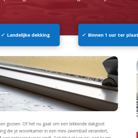
✓
Landelijke dekking
✓
Binnen 1 uur ter plaa
ten gooien.​ Of het nu gaat om een lekkende dakgoot
eiding die je woonkamer in een mini-zwembad verandert,
ef een oplossing voor vindt.​ Gelukkig staan wij, een team