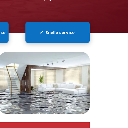
tse
✓
Snelle service