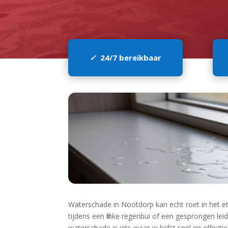
✓
24/7 bereikbaar
Waterschade in Nootdorp kan echt roet in het e
tijdens een flinke regenbui of een gesprongen l
waterschade is iets waar je liefst snel en effecti