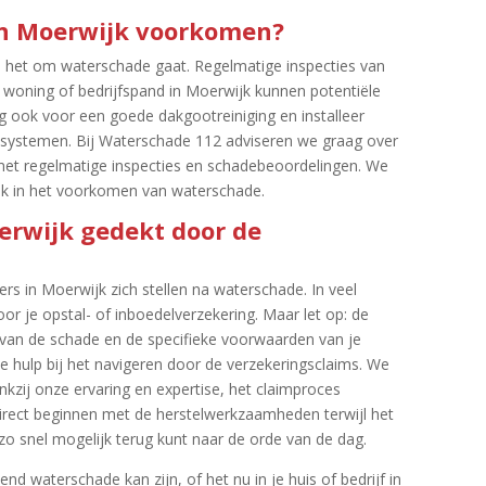
 in Moerwijk voorkomen?
s het om waterschade gaat.​ Regelmatige inspecties van
je woning of bedrijfspand in Moerwijk kunnen potentiële
rg ook voor een goede dakgootreiniging en installeer
systemen.​ Bij Waterschade 112 adviseren we graag over
et regelmatige inspecties en schadebeoordelingen.​ We
 ook in het voorkomen van waterschade.​
erwijk gedekt door de
s in Moerwijk zich stellen na waterschade.​ In veel
r je opstal- of inboedelverzekering.​ Maar let op: de
 van de schade en de specifieke voorwaarden van je
e hulp bij het navigeren door de verzekeringsclaims.​ We
zij onze ervaring en expertise, het claimproces
 direct beginnen met de herstelwerkzaamheden terwijl het
zo snel mogelijk terug kunt naar de orde van de dag.​
 waterschade kan zijn, of het nu in je huis of bedrijf in