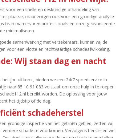
est voor een snelle en deskundige afhandeling van
nel ter plaatse, maar zorgen ook voor een grondige analyse
ij ons team van ervaren professionals en onze geavanceerde
e minimaliseren.​
n goede samenwerking met verzekeraars, kunnen wij de
gen voor een vlotte en rechtvaardige schadeafwikkeling.​
de: Wij staan dag en nacht
het jou uitkomt, bieden we een 24/7 spoedservice in
tje naar 85 10 91 083 volstaat om onze hulp in te roepen.​
chade112.​nl bereikt worden.​ De oplossing voor jouw
ht het tijdstip of de dag.​
ficiënt schadeherstel
en grondige inspectie van het getroffen gebied, zetten wij
m verdere schade te voorkomen.​ Vervolgens herstellen we
 Ons doel is niet alleen om de waterschade te herstellen,