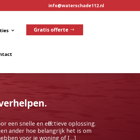
info@waterschade112.nl
Gratis offerte
ties
ntact
verhelpen.
een snelle en effectieve oplossing.​
een ander hoe belangrijk het is om
hebben voor je woning of […]