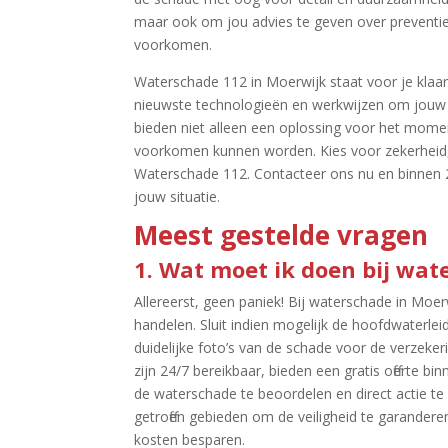
maar ook om jou advies te geven over prevent
voorkomen.​
Waterschade 112 in Moerwijk staat voor je klaa
nieuwste technologieën en werkwijzen om jouw wa
bieden niet alleen een oplossing voor het mo
voorkomen kunnen worden.​ Kies voor zekerheid, 
Waterschade 112.​ Contacteer ons nu en binnen 24
jouw situatie.​
Meest gestelde vragen
1.​ Wat moet ik doen bij wa
Allereerst, geen paniek! Bij waterschade in Moe
handelen.​ Sluit indien mogelijk de hoofdwaterl
duidelijke foto’s van de schade voor de verzeke
zijn 24/7 bereikbaar, bieden een gratis offerte b
de waterschade te beoordelen en direct actie te
getroffen gebieden om de veiligheid te garandere
kosten besparen.​