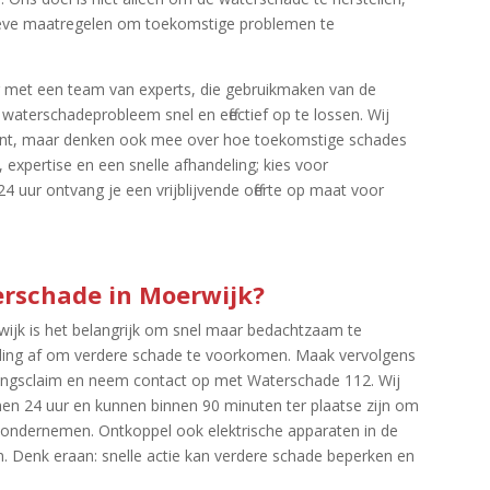
ieve maatregelen om toekomstige problemen te
r met een team van experts, die gebruikmaken van de
terschadeprobleem snel en effectief op te lossen.​ Wij
ment, maar denken ook mee over hoe toekomstige schades
expertise en een snelle afhandeling; kies voor
 uur ontvang je een vrijblijvende offerte op maat voor
terschade in Moerwijk?
rwijk is het belangrijk om snel maar bedachtzaam te
eiding af om verdere schade te voorkomen.​ Maak vervolgens
ringsclaim en neem contact op met Waterschade 112.​ Wij
innen 24 uur en kunnen binnen 90 minuten ter plaatse zijn om
 ondernemen.​ Ontkoppel ook elektrische apparaten in de
n.​ Denk eraan: snelle actie kan verdere schade beperken en