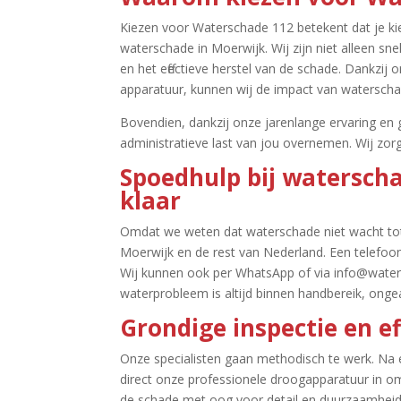
Kiezen voor Waterschade 112 betekent dat je ki
waterschade in Moerwijk.​ Wij zijn niet alleen s
en het effectieve herstel van de schade.​ Dankz
apparatuur, kunnen wij de impact van waterschad
Bovendien, dankzij onze jarenlange ervaring e
administratieve last van jou overnemen.​ Wij zor
Spoedhulp bij waterscha
klaar
Omdat we weten dat waterschade niet wacht tot 
Moerwijk en de rest van Nederland.​ Een telefoon
Wij kunnen ook per WhatsApp of via info@waters
waterprobleem is altijd binnen handbereik, ongeac
Grondige inspectie en ef
Onze specialisten gaan methodisch te werk.​ Na e
direct onze professionele droogapparatuur in o
de schade met oog voor detail en duurzaamheid.​