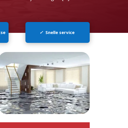
tse
✓
Snelle service