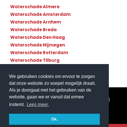
Waterschade Almere
Waterschade Amsterdam
Waterschade Arnhem
Waterschade Breda
Waterschade Den Haag
Waterschade Nijmegen
Waterschade Rotterdam
Waterschade Tilburg
Waterschade Utrecht
We gebruiken cookies om ervoor te zorgen
dat onze website zo soepel mogelijk draait.
Als je doorgaat met het gebruiken van de
website, gaan we er vanuit dat ermee
© Copyright Waterschade112 - Landelijke dekking|
instemt.
Lees meer.
Website gemaakt door
Flexamedia
|
Privacyverklaring
Ok.