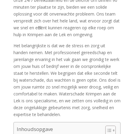
onze 24/7 bereikbaarheid en de belofte om binnen 90
minuten ter plaatse te zijn, bieden we een solide
oplossing voor dit onverwachte probleem.​ Ons team
verspreidt zich over het hele land, wat ervoor zorgt dat
we snel en efficiënt kunnen reageren op elke roep om
hulp in Krimpen aan de Lek en omgeving.​
Het belangrijkste is dat we de stress en zorg uit
handen nemen.​ Met professioneel gereedschap en
jarenlange ervaring in het vak gaan we grondig te werk
om jouw huis of bedrijf weer in de oorspronkelijke
staat te herstellen.​ We begrijpen dat elke seconde telt
bij waterschade, dus wachten is geen optie.​ Ons doel is
om jouw ruimte zo snel mogelijk weer droog, veilig en
comfortabel te maken.​ Waterschade Krimpen aan de
Lek is ons specialisme, en we zetten ons volledig in om
deze ongelukkige gebeurtenis met zorg, snelheid en
expertise te behandelen.​
Inhoudsopgave