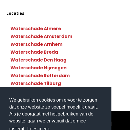
Locaties
Waterschade Almere
Waterschade Amsterdam
Waterschade Arnhem
Waterschade Breda
Waterschade Den Haag
Waterschade Nijmegen
Waterschade Rotterdam
Waterschade Tilburg
Waterschade Utrecht
We gebruiken cookies om ervoor te zorgen
dat onze website zo soepel mogelijk draait.
Als je doorgaat met het gebruiken van de
website, gaan we er vanuit dat ermee
© Copyright Waterschade112 - Landelijke dekking|
instemt.
Lees meer.
Website gemaakt door
Flexamedia
|