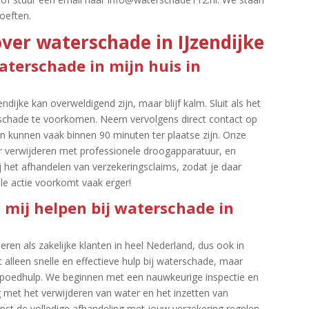
eften.​
ver waterschade in IJzendijke
waterschade in mijn huis in
dijke kan overweldigend zijn, maar blijf kalm.​ Sluit als het
 schade te voorkomen.​ Neem vervolgens direct contact op
n kunnen vaak binnen 90 minuten ter plaatse zijn.​ Onze
r verwijderen met professionele droogapparatuur, en
j het afhandelen van verzekeringsclaims, zodat je daar
le actie voorkomt vaak erger!
 mij helpen bij waterschade in
eren als zakelijke klanten in heel Nederland, dus ook in
iet alleen snelle en effectieve hulp bij waterschade, maar
f spoedhulp.​ We beginnen met een nauwkeurige inspectie en
 met het verwijderen van water en het inzetten van
st de volledige afhandeling met jouw verzekering regelen,