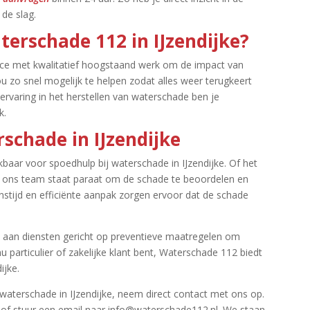
de slag.​
erschade 112 in IJzendijke?
ice met kwalitatief hoogstaand werk om de impact van
u zo snel mogelijk te helpen zodat alles weer terugkeert
 ervaring in het herstellen van waterschade ben je
.​
rschade in IJzendijke
baar voor spoedhulp bij waterschade in IJzendijke.​ Of het
d, ons team staat paraat om de schade te beoordelen en
stijd en efficiënte aanpak zorgen ervoor dat de schade
 aan diensten gericht op preventieve maatregelen om
 particulier of zakelijke klant bent, Waterschade 112 biedt
jke.​
 waterschade in IJzendijke, neem direct contact met ons op.​
f stuur een email naar info@waterschade112.​nl.​ We staan