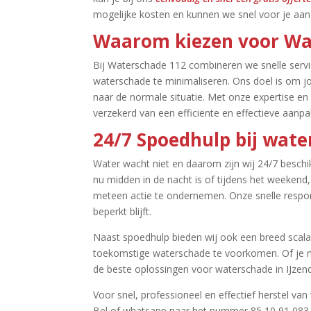
mogelijke kosten en kunnen we snel voor je aan 
Waarom kiezen voor Wat
Bij Waterschade 112 combineren we snelle serv
waterschade te minimaliseren.​ Ons doel is om jo
naar de normale situatie.​ Met onze expertise en
verzekerd van een efficiënte en effectieve aanpak
24/7 Spoedhulp bij wate
Water wacht niet en daarom zijn wij 24/7 beschik
nu midden in de nacht is of tijdens het weeken
meteen actie te ondernemen.​ Onze snelle respon
beperkt blijft.​
Naast spoedhulp bieden wij ook een breed scala
toekomstige waterschade te voorkomen.​ Of je nu
de beste oplossingen voor waterschade in IJzendi
Voor snel, professioneel en effectief herstel van
Bel of whatsapp naar het nummer 85 10 91 083 o