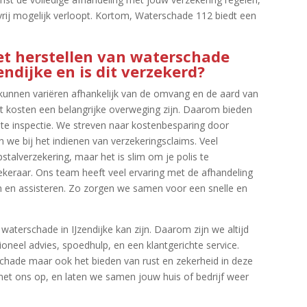
rij mogelijk verloopt.​ Kortom, Waterschade 112 biedt een
het herstellen van waterschade
ndijke en is dit verzekerd?
kunnen variëren afhankelijk van de omvang en de aard van
t kosten een belangrijke overweging zijn.​ Daarom bieden
ste inspectie.​ We streven naar kostenbesparing door
n we bij het indienen van verzekeringsclaims.​ Veel
stalverzekering, maar het is slim om je polis te
keraar.​ Ons team heeft veel ervaring met de afhandeling
en en assisteren.​ Zo zorgen we samen voor een snelle en
aterschade in IJzendijke kan zijn.​ Daarom zijn we altijd
neel advies, spoedhulp, en een klantgerichte service.​
 schade maar ook het bieden van rust en zekerheid in deze
et ons op, en laten we samen jouw huis of bedrijf weer