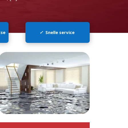
tse
✓
Snelle service