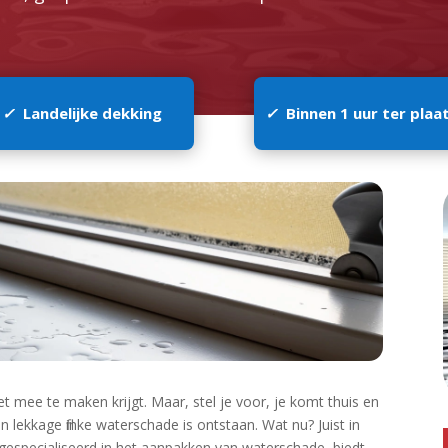
✓
Landelijke dekking
✓
Binnen 1 uur ter plaa
iet mee te maken krijgt.​ Maar, stel je voor, je komt thuis en
 lekkage flinke waterschade is ontstaan.​ Wat nu? Juist in
 gespecialiseerd in het aanpakken van waterschade, biedt