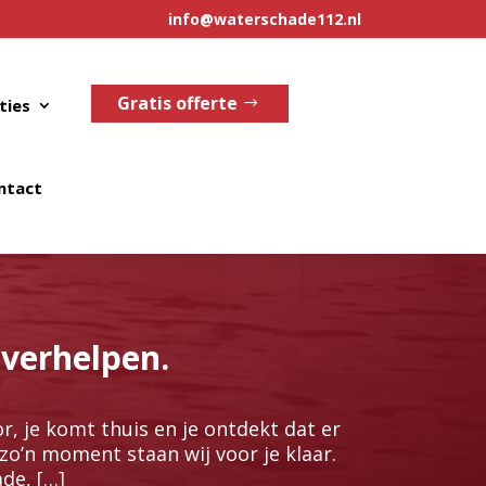
info@waterschade112.nl
Gratis offerte
ties
ntact
 verhelpen.
or, je komt thuis en je ontdekt dat er
zo’n moment staan wij voor je klaar.​
de, […]