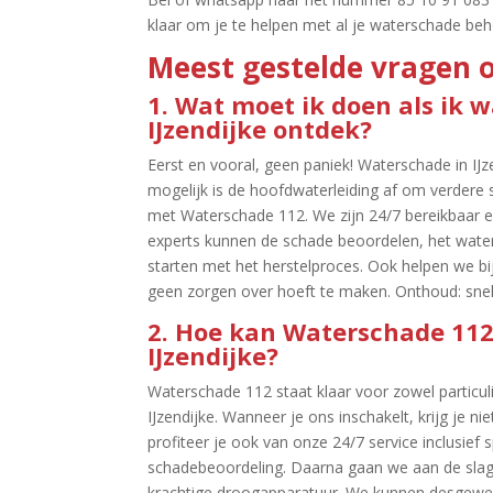
klaar om je te helpen met al je waterschade beho
Meest gestelde vragen o
1.​ Wat moet ik doen als ik 
IJzendijke ontdek?
Eerst en vooral, geen paniek! Waterschade in IJzen
mogelijk is de hoofdwaterleiding af om verdere
met Waterschade 112.​ We zijn 24/7 bereikbaar e
experts kunnen de schade beoordelen, het wate
starten met het herstelproces.​ Ook helpen we bi
geen zorgen over hoeft te maken.​ Onthoud: snel
2.​ Hoe kan Waterschade 112
IJzendijke?
Waterschade 112 staat klaar voor zowel particuli
IJzendijke.​ Wanneer je ons inschakelt, krijg je n
profiteer je ook van onze 24/7 service inclusie
schadebeoordeling.​ Daarna gaan we aan de slag
krachtige droogapparatuur.​ We kunnen desgewen