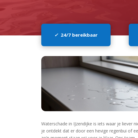
✓
24/7 bereikbaar
Waterschade in IJzendijke is iets waar je liever n
je ontdekt dat er door een hevige regenbui of een
zo’n moment staan wij voor je klaar.​ Ons team,