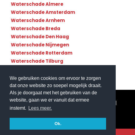
Waterschade Almere
Waterschade Amsterdam
Waterschade Arnhem
Waterschade Breda
Waterschade Den Haag
Waterschade Nijmegen
Waterschade Rotterdam
Waterschade Tilburg
Waterschade Utrecht
We gebruiken cookies om ervoor te zorgen
dat onze website zo soepel mogelijk draait.
Als je doorgaat met het gebruiken van de
website, gaan we er vanuit dat ermee
© Copyright Waterschade112 - Landelijke dekking|
instemt.
Lees meer.
Website gemaakt door
Flexamedia
|
Privacyverklaring
Ok.