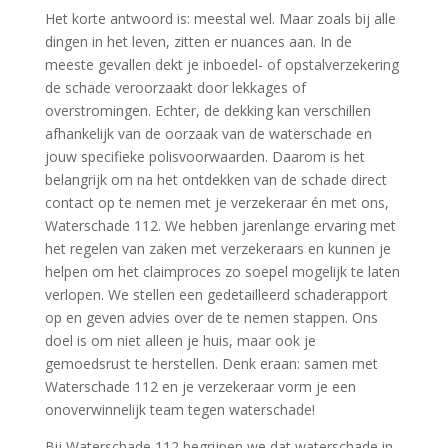
Het korte antwoord is: meestal wel.​ Maar zoals bij alle
dingen in het leven, zitten er nuances aan.​ In de
meeste gevallen dekt je inboedel- of opstalverzekering
de schade veroorzaakt door lekkages of
overstromingen.​ Echter, de dekking kan verschillen
afhankelijk van de oorzaak van de waterschade en
jouw specifieke polisvoorwaarden.​ Daarom is het
belangrijk om na het ontdekken van de schade direct
contact op te nemen met je verzekeraar én met ons,
Waterschade 112.​ We hebben jarenlange ervaring met
het regelen van zaken met verzekeraars en kunnen je
helpen om het claimproces zo soepel mogelijk te laten
verlopen.​ We stellen een gedetailleerd schaderapport
op en geven advies over de te nemen stappen.​ Ons
doel is om niet alleen je huis, maar ook je
gemoedsrust te herstellen.​ Denk eraan: samen met
Waterschade 112 en je verzekeraar vorm je een
onoverwinnelijk team tegen waterschade!
Bij Waterschade 112 begrijpen we dat waterschade in