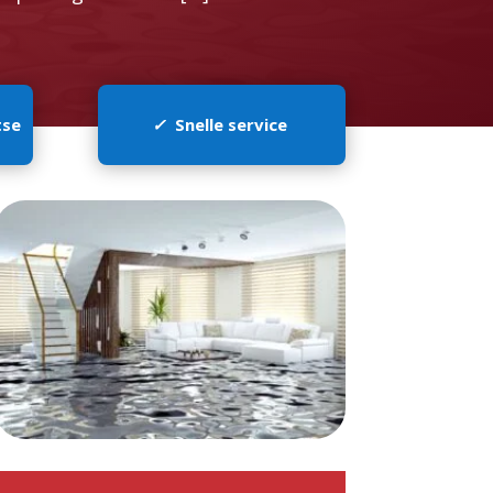
tse
✓
Snelle service