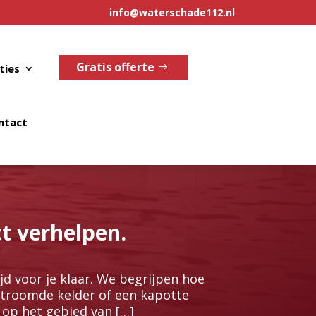
info@waterschade112.nl
Gratis offerte
ties
ntact
t verhelpen.
d voor je klaar.​ We begrijpen hoe
stroomde kelder of een kapotte
s op het gebied van […]