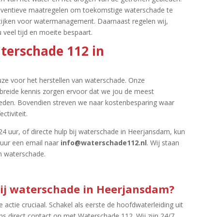
preventieve maatregelen om toekomstige waterschade te
ijken voor watermanagement.​ Daarnaast regelen wij,
 veel tijd en moeite bespaart.​
terschade 112 in
ze voor het herstellen van waterschade.​ Onze
gebreide kennis zorgen ervoor dat we jou de meest
ieden.​ Bovendien streven we naar kostenbesparing waar
tiviteit.​
24 uur, of directe hulp bij waterschade in Heerjansdam, kun
stuur een email naar
info@waterschade112.​nl
.​ Wij staan
n waterschade.​
 bij waterschade in Heerjansdam?
 actie cruciaal.​ Schakel als eerste de hoofdwaterleiding uit
direct contact op met Waterschade 112.​ Wij zijn 24/7