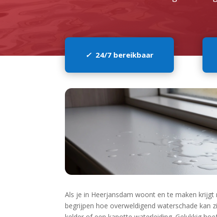
✓
24/7 bereikbaar
Als je in Heerjansdam woont en te maken krijgt 
begrijpen hoe overweldigend waterschade kan z
kelder of een kapotte waterleiding.​ Gelukkig hoe