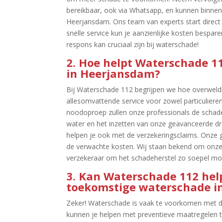
bereikbaar, ook via Whatsapp, en kunnen binnen 
Heerjansdam.​ Ons team van experts start direct
snelle service kun je aanzienlijke kosten bespa
respons kan cruciaal zijn bij waterschade!
2.​ Hoe helpt Waterschade 1
in Heerjansdam?
Bij Waterschade 112 begrijpen we hoe overweldi
allesomvattende service voor zowel particulieren
noodoproep zullen onze professionals de schade
water en het inzetten van onze geavanceerde dr
helpen je ook met de verzekeringsclaims.​ Onze gr
de verwachte kosten.​ Wij staan bekend om onz
verzekeraar om het schadeherstel zo soepel mogel
3.​ Kan Waterschade 112 he
toekomstige waterschade i
Zeker! Waterschade is vaak te voorkomen met de
kunnen je helpen met preventieve maatregelen 