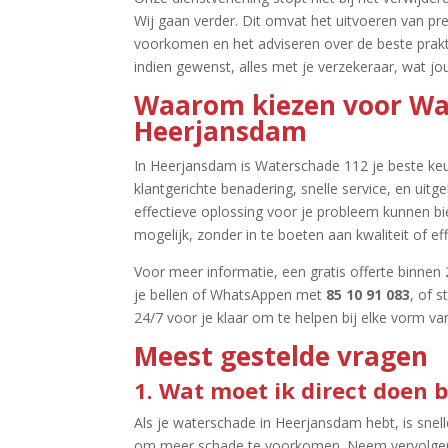
Wij gaan verder.​ Dit omvat het uitvoeren van 
voorkomen en het adviseren over de beste prakt
indien gewenst, alles met je verzekeraar, wat jou
Waarom kiezen voor Wa
Heerjansdam
In Heerjansdam is Waterschade 112 je beste keu
klantgerichte benadering, snelle service, en uit
effectieve oplossing voor je probleem kunnen b
mogelijk, zonder in te boeten aan kwaliteit of effec
Voor meer informatie, een gratis offerte binnen 
je bellen of WhatsAppen met
85 10 91 083
, of 
24/7 voor je klaar om te helpen bij elke vorm va
Meest gestelde vragen
1.​ Wat moet ik direct doen
Als je waterschade in Heerjansdam hebt, is snelle
om meer schade te voorkomen.​ Neem vervolgens 