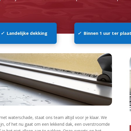
✓
Landelijke dekking
✓
Binnen 1 uur ter plaa
met waterschade, staat ons team altijd voor je klaar.​ We
ijn, of het nu gaat om een lekkend dak, een overstroomde
f je het niet alleen aan te pakken.​ Onze experts op het