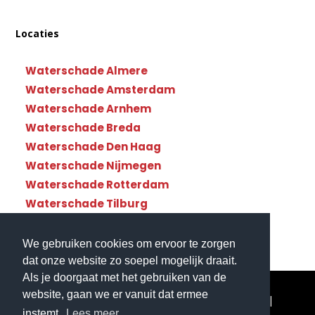
Locaties
Waterschade Almere
Waterschade Amsterdam
Waterschade Arnhem
Waterschade Breda
Waterschade Den Haag
Waterschade Nijmegen
Waterschade Rotterdam
Waterschade Tilburg
Waterschade Utrecht
We gebruiken cookies om ervoor te zorgen
dat onze website zo soepel mogelijk draait.
Als je doorgaat met het gebruiken van de
website, gaan we er vanuit dat ermee
© Copyright Waterschade112 - Landelijke dekking|
instemt.
Lees meer.