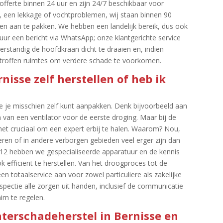
 offerte binnen 24 uur en zijn 24/7 beschikbaar voor
, een lekkage of vochtproblemen, wij staan binnen 90
en aan te pakken.​ We hebben een landelijk bereik, dus ook
stuur een bericht via WhatsApp; onze klantgerichte service
t verstandig de hoofdkraan dicht te draaien en, indien
 getroffen ruimtes om verdere schade te voorkomen.​
nisse zelf herstellen of heb ik
ie je misschien zelf kunt aanpakken.​ Denk bijvoorbeeld aan
van een ventilator voor de eerste droging.​ Maar bij de
et cruciaal om een expert erbij te halen.​ Waarom? Nou,
ren of in andere verborgen gebieden veel erger zijn dan
e 112 hebben we gespecialiseerde apparatuur en de kennis
efficiënt te herstellen.​ Van het droogproces tot de
en totaalservice aan voor zowel particuliere als zakelijke
spectie alle zorgen uit handen, inclusief de communicatie
m te regelen.​
waterschadeherstel in Bernisse en