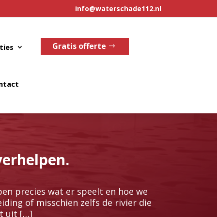
info@waterschade112.nl
Gratis offerte
ties
ntact
verhelpen.
en precies wat er speelt en hoe we
ding of misschien zelfs de rivier die
 uit […]