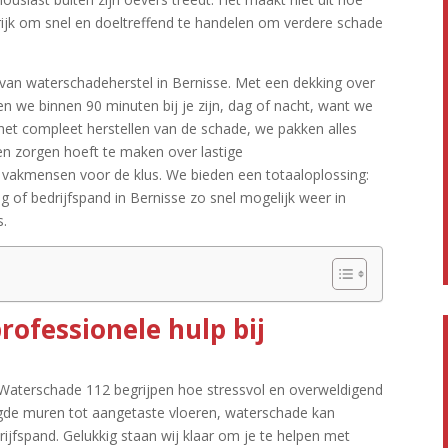
ngrijk om snel en doeltreffend te handelen om verdere schade
 van waterschadeherstel in Bernisse.​ Met een dekking over
nen we binnen 90 minuten bij je zijn, dag of nacht, want we
t het compleet herstellen van de schade, we pakken alles
een zorgen hoeft te maken over lastige
e vakmensen voor de klus.​ We bieden een totaaloplossing:
ing of bedrijfspand in Bernisse zo snel mogelijk weer in
.​
rofessionele hulp bij
j Waterschade 112 begrijpen hoe stressvol en overweldigend
digde muren tot aangetaste vloeren, waterschade kan
jfspand.​ Gelukkig staan wij klaar om je te helpen met