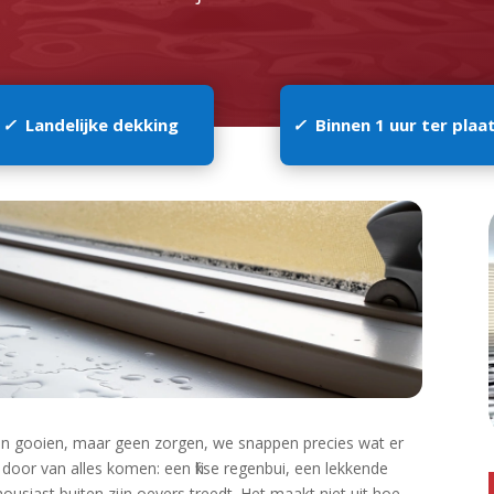
✓
Landelijke dekking
✓
Binnen 1 uur ter plaa
ten gooien, maar geen zorgen, we snappen precies wat er
 door van alles komen: een fikse regenbui, een lekkende
thousiast buiten zijn oevers treedt.​ Het maakt niet uit hoe