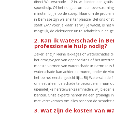
direct Waterschade 112 in, wij bieden een gratis
spoedhulp.​ Of het nu gaat om een overstroming
minuten bij je op de stoep, klaar om de problem
in Bernisse zijn we snel ter plaatse.​ Bel ons of 
staat 24/7 voor je klaar.​ Terwijl je wacht, is he
mogelijk, de elektriciteit uit te schakelen in de
2.​ Kan ik waterschade in Ber
professionele hulp nodig?
Zeker, er zijn kleine lekkages of waterschades d
het droogvegen van oppervlaktes of het inzetten 
meeste vormen van waterschade in Bernisse is h
waterschade kan achter de muren, onder de vloe
het op het eerste gezicht lijkt.​ Bij Waterschad
om niet alleen de schade te beoordelen maar ook 
uiteindelijke herstelwerkzaamheden, wij bieden e
klanten.​ Onze experts nemen na een grondige in
met verzekeraars om alles rondom de schadeclai
3.​ Wat zijn de kosten van 