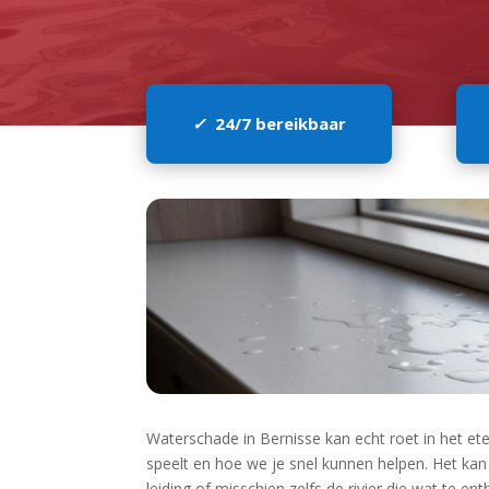
✓
24/7 bereikbaar
Waterschade in Bernisse kan echt roet in het e
speelt en hoe we je snel kunnen helpen.​ Het kan
leiding of misschien zelfs de rivier die wat te en