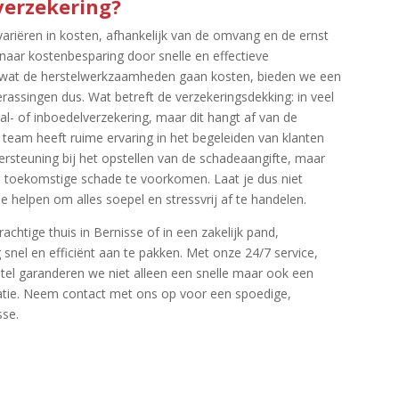
verzekering?
variëren in kosten, afhankelijk van de omvang en de ernst
naar kostenbesparing door snelle en effectieve
van wat de herstelwerkzaamheden gaan kosten, bieden we een
erassingen dus.​ Wat betreft de verzekeringsdekking: in veel
l- of inboedelverzekering, maar dit hangt af van de
s team heeft ruime ervaring in het begeleiden van klanten
ersteuning bij het opstellen van de schadeaangifte, maar
toekomstige schade te voorkomen.​ Laat je dus niet
 helpen om alles soepel en stressvrij af te handelen.​
achtige thuis in Bernisse of in een zakelijk pand,
nel en efficiënt aan te pakken.​ Met onze 24/7 service,
tel garanderen we niet alleen een snelle maar ook een
atie.​ Neem contact met ons op voor een spoedige,
se.​