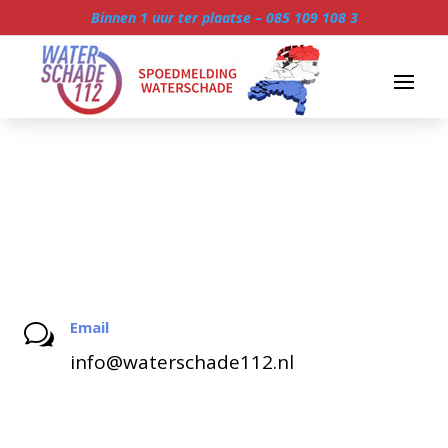
Binnen 1 uur ter plaatse –
085 109 108 3
Email
w
info@waterschade112.nl