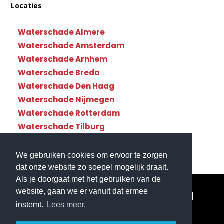
Locaties
Waterschade Almere
Waterschade Amsterdam
Waterschade Arnhem
Waterschade Breda
Waterschade Den Haag
Waterschade Nijmegen
Waterschade Rotterdam
Waterschade Tilburg
Waterschade Utrecht
We gebruiken cookies om ervoor te zorgen
dat onze website zo soepel mogelijk draait.
Als je doorgaat met het gebruiken van de
website, gaan we er vanuit dat ermee
© Copyright Waterschade112 - Landelijke dekking|
instemt.
Lees meer.
Website gemaakt door
Flexamedia
|
Privacyverklaring