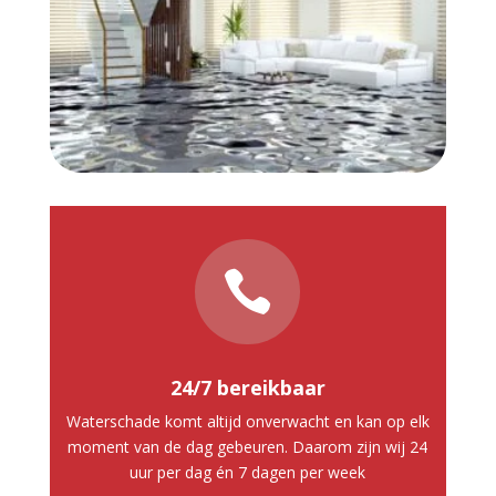

24/7 bereikbaar
Waterschade komt altijd onverwacht en kan op elk
moment van de dag gebeuren. Daarom zijn wij 24
uur per dag én 7 dagen per week