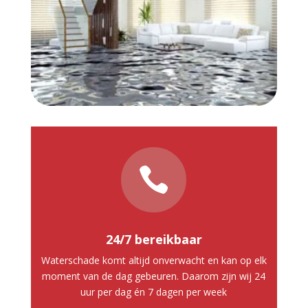

24/7 bereikbaar
Waterschade komt altijd onverwacht en kan op elk
moment van de dag gebeuren. Daarom zijn wij 24
uur per dag én 7 dagen per week