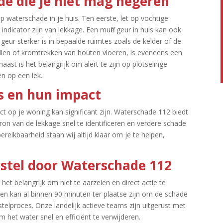
e die je niet mag negeren
p waterschade in je huis.​ Ten eerste, let op vochtige
dicator zijn van lekkage.​ Een muffe geur in huis kan ook
eur sterker is in bepaalde ruimtes zoals de kelder of de
llen of kromtrekken van houten vloeren, is eveneens een
aast is het belangrijk om alert te zijn op plotselinge
n op een lek.​
s en hun impact
 op je woning kan significant zijn.​ Waterschade 112 biedt
on van de lekkage snel te identificeren en verdere schade
reikbaarheid staan wij altijd klaar om je te helpen,
stel door Waterschade 112
het belangrijk om niet te aarzelen en direct actie te
n kan al binnen 90 minuten ter plaatse zijn om de schade
telproces.​ Onze landelijk actieve teams zijn uitgerust met
et water snel en efficiënt te verwijderen.​