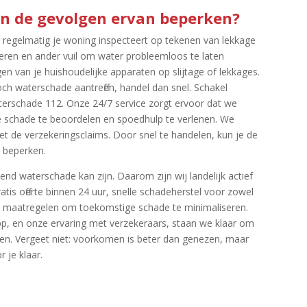
 en de gevolgen ervan beperken?
je regelmatig je woning inspecteert op tekenen van lekkage
deren en ander vuil om water probleemloos te laten
en van je huishoudelijke apparaten op slijtage of lekkages.​
h waterschade aantreffen, handel dan snel.​ Schakel
Waterschade 112.​ Onze 24/7 service zorgt ervoor dat we
e schade te beoordelen en spoedhulp te verlenen.​ We
t de verzekeringsclaims.​ Door snel te handelen, kun je de
 beperken.​
d waterschade kan zijn.​ Daarom zijn wij landelijk actief
ratis offerte binnen 24 uur, snelle schadeherstel voor zowel
eve maatregelen om toekomstige schade te minimaliseren.​
pp, en onze ervaring met verzekeraars, staan we klaar om
en.​ Vergeet niet: voorkomen is beter dan genezen, maar
je klaar.​