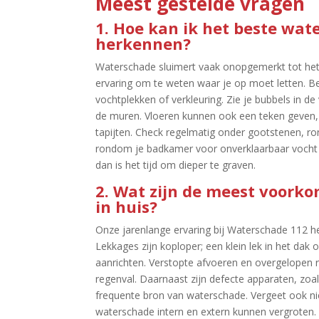
Meest gestelde vragen
1.​ Hoe kan ik het beste wa
herkennen?
Waterschade sluimert vaak onopgemerkt tot het 
ervaring om te weten waar je op moet letten.​ 
vochtplekken of verkleuring.​ Zie je bubbels in d
de muren.​ Vloeren kunnen ook een teken geven, 
tapijten.​ Check regelmatig onder gootstenen,
rondom je badkamer voor onverklaarbaar vocht
dan is het tijd om dieper te graven.​
2.​ Wat zijn de meest voor
in huis?
Onze jarenlange ervaring bij Waterschade 112 he
Lekkages zijn koploper; een klein lek in het dak 
aanrichten.​ Verstopte afvoeren en overgelopen r
regenval.​ Daarnaast zijn defecte apparaten, z
frequente bron van waterschade.​ Vergeet ook ni
waterschade intern en extern kunnen vergroten.​