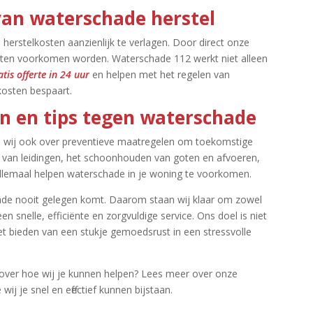
van waterschade herstel
herstelkosten aanzienlijk te verlagen.​ Door direct onze
sten voorkomen worden.​ Waterschade 112 werkt niet alleen
atis offerte in 24 uur
en helpen met het regelen van
osten bespaart.​
n en tips tegen waterschade
en wij ook over preventieve maatregelen om toekomstige
n van leidingen, het schoonhouden van goten en afvoeren,
allemaal helpen waterschade in je woning te voorkomen.​
ade nooit gelegen komt.​ Daarom staan wij klaar om zowel
en snelle, efficiënte en zorgvuldige service.​ Ons doel is niet
et bieden van een stukje gemoedsrust in een stressvolle
over hoe wij je kunnen helpen? Lees meer over onze
ij je snel en effectief kunnen bijstaan.​