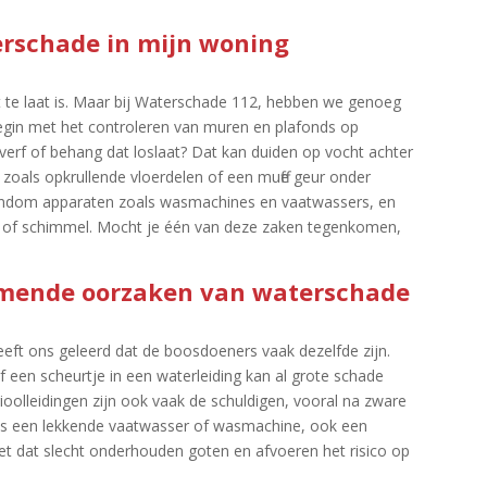
terschade in mijn woning
te laat is.​ Maar bij Waterschade 112, hebben we genoeg
Begin met het controleren van muren en plafonds op
e verf of behang dat loslaat? Dat kan duiden op vocht achter
zoals opkrullende vloerdelen of een muffe geur onder
 rondom apparaten zoals wasmachines en vaatwassers, en
 of schimmel.​ Mocht je één van deze zaken tegenkomen,
komende oorzaken van waterschade
eft ons geleerd dat de boosdoeners vaak dezelfde zijn.​
of een scheurtje in een waterleiding kan al grote schade
ioolleidingen zijn ook vaak de schuldigen, vooral na zware
oals een lekkende vaatwasser of wasmachine, ook een
et dat slecht onderhouden goten en afvoeren het risico op