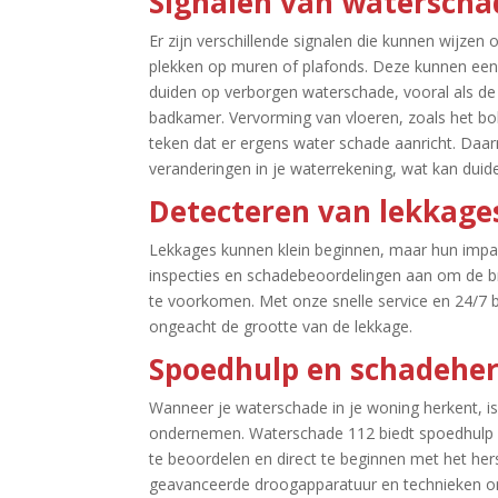
Signalen van waterschad
Er zijn verschillende signalen die kunnen wijzen o
plekken op muren of plafonds.​ Deze kunnen een in
duiden op verborgen waterschade, vooral als de g
badkamer.​ Vervorming van vloeren, zoals het bo
teken dat er ergens water schade aanricht.​ Daarn
veranderingen in je waterrekening, wat kan duide
Detecteren van lekkage
Lekkages kunnen klein beginnen, maar hun impact
inspecties en schadebeoordelingen aan om de br
te voorkomen.​ Met onze snelle service en 24/7 be
ongeacht de grootte van de lekkage.​
Spoedhulp en schadeher
Wanneer je waterschade in je woning herkent, is 
ondernemen.​ Waterschade 112 biedt spoedhulp e
te beoordelen en direct te beginnen met het hers
geavanceerde droogapparatuur en technieken om h