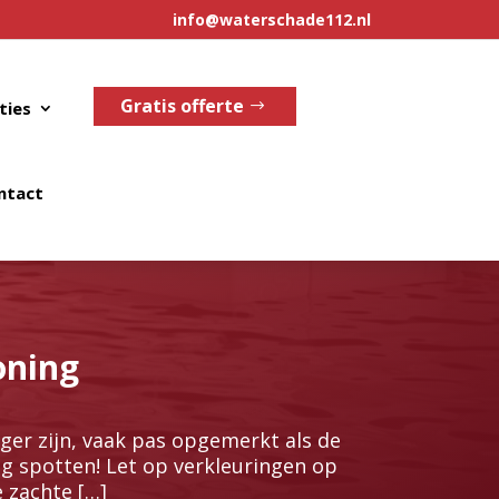
info@waterschade112.nl
Gratis offerte
ties
ntact
oning
ger zijn, vaak pas opgemerkt als de
dig spotten! Let op verkleuringen op
e zachte […]