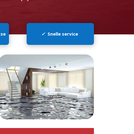
tse
✓
Snelle service