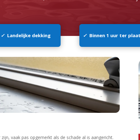
✓
Landelijke dekking
✓
Binnen 1 uur ter plaa
 zijn, vaak pas opgemerkt als de schade al is aangericht.​